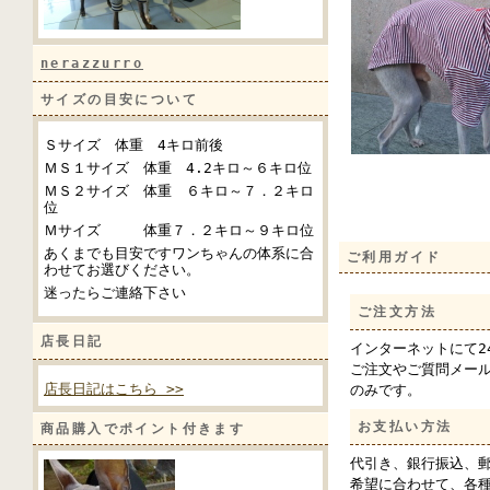
nerazzurro
サイズの目安について
Ｓサイズ 体重 4キロ前後
ＭＳ１サイズ 体重 4.2キロ～６キロ位
ＭＳ２サイズ 体重 ６キロ～７．２キロ
位
Ｍサイズ 体重７．２キロ～９キロ位
あくまでも目安ですワンちゃんの体系に合
ご利用ガイド
わせてお選びください。
迷ったらご連絡下さい
ご注文方法
店長日記
インターネットにて2
ご注文やご質問メー
店長日記はこちら >>
のみです。
お支払い方法
商品購入でポイント付きます
代引き、銀行振込、郵
希望に合わせて、各