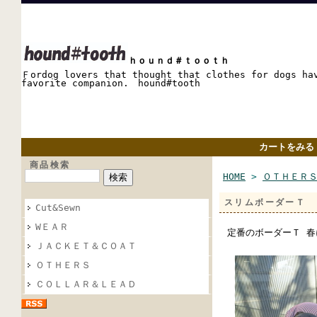
ｈｏｕｎｄ＃ｔｏｏｔｈ
Ｆordog lovers that thought that clothes for dogs ha
favorite companion. hound#tooth
カートをみる
商品検索
HOME
>
ＯＴＨＥＲ
スリムボーダーＴ
Cut&Sewn
WＥＡＲ
定番のボーダーＴ 春
ＪＡＣＫＥＴ＆ＣＯＡＴ
ＯＴＨＥＲＳ
ＣＯＬＬＡＲ＆ＬＥＡＤ