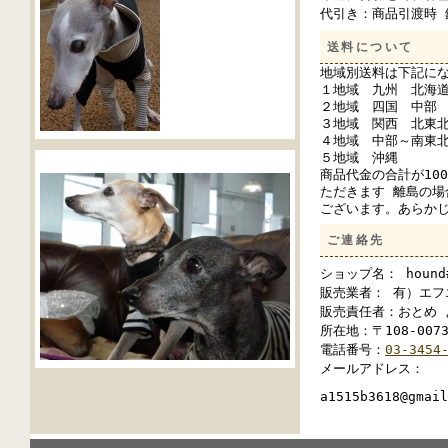
代引き：商品引渡時 
送料について
地域別送料は下記に
１地域 九州 北海
２地域 四国 中部
３地域 関西 北東
４地域 中部～南東
５地域 沖縄
商品代金の合計が10
ただきます 離島の場
ございます。あらか
ご連絡先
ショップ名： hound#
販売業者： 有）エフ
販売責任者：おとめ 
所在地：〒108-007
電話番号：
03-3454
メールアドレス：
a1515b3618@gmail