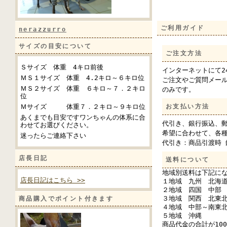
ご利用ガイド
nerazzurro
サイズの目安について
ご注文方法
Ｓサイズ 体重 4キロ前後
インターネットにて2
ＭＳ１サイズ 体重 4.2キロ～６キロ位
ご注文やご質問メー
ＭＳ２サイズ 体重 ６キロ～７．２キロ
のみです。
位
Ｍサイズ 体重７．２キロ～９キロ位
お支払い方法
あくまでも目安ですワンちゃんの体系に合
代引き、銀行振込、郵
わせてお選びください。
希望に合わせて、各
迷ったらご連絡下さい
代引き：商品引渡時 
店長日記
送料について
地域別送料は下記に
店長日記はこちら >>
１地域 九州 北海
２地域 四国 中部
３地域 関西 北東
商品購入でポイント付きます
４地域 中部～南東
５地域 沖縄
商品代金の合計が10