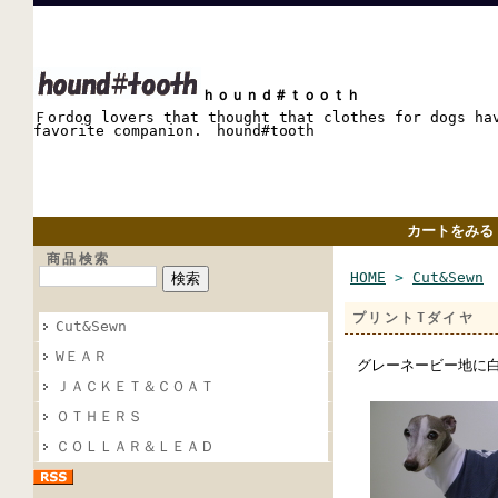
ｈｏｕｎｄ＃ｔｏｏｔｈ
Ｆordog lovers that thought that clothes for dogs ha
favorite companion. hound#tooth
カートをみる
商品検索
HOME
>
Cut&Sewn
プリントTダイヤ
Cut&Sewn
WＥＡＲ
グレーネービー地に
ＪＡＣＫＥＴ＆ＣＯＡＴ
ＯＴＨＥＲＳ
ＣＯＬＬＡＲ＆ＬＥＡＤ